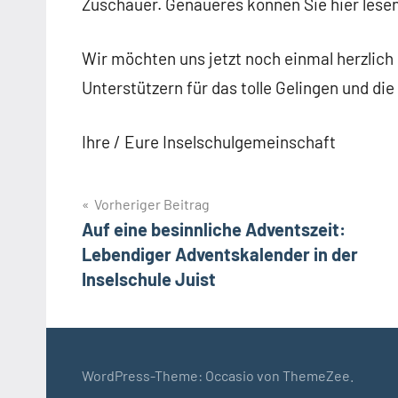
Zuschauer. Genaueres können Sie hier lese
Wir möchten uns jetzt noch einmal herzlich 
Unterstützern für das tolle Gelingen und d
Ihre / Eure Inselschulgemeinschaft
Beitragsnavigation
Vorheriger Beitrag
Auf eine besinnliche Adventszeit:
Lebendiger Adventskalender in der
Inselschule Juist
WordPress-Theme: Occasio von ThemeZee.