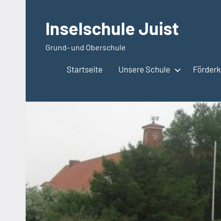
Zum
Inhalt
Inselschule Juist
springen
Grund- und Oberschule
Startseite
Unsere Schule
Förderkr