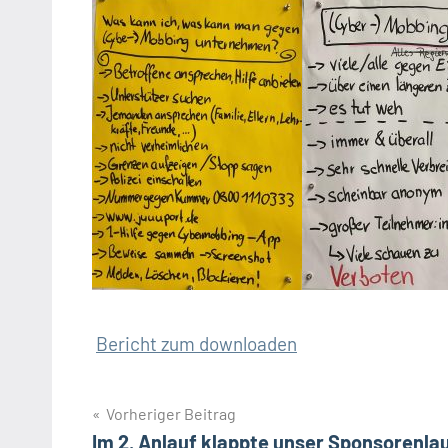
Bericht zum downloaden
Beitragsnavigation
Vorheriger Beitrag
Im 2. Anlauf klappte unser Sponsorenla