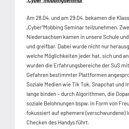
„
Cyber“mobbingseminar
Am 28.04. und am 29.04. bekamen die Klasse
„Cyber“Mobbing Seminar teilzunehmen. Zwei
Niedersachsen kamen in unsere Schule und
und greifbar. Dabei wurde nicht nur heraus
welche Möglichkeiten jeder hat, sich und a
wurden die Erfahrungsbereiche der SuS mi
Gefahren bestimmter Plattformen angesproc
Soziale Medien wie Tik Tok, Snapchat und In
lange binden – durch Algorithmen, die Dop
soziale Belohnungen bspw. in Form von Fre
fokussiert auf ephemere (verschwundene) In
Checken des Handys führt.