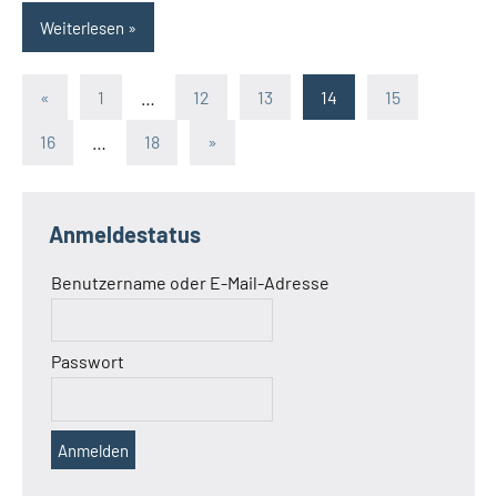
Weiterlesen
Seitennummerierung
Vorherige
«
1
…
12
13
14
15
Beiträge
der
Nächste
16
…
18
»
Beiträge
Beiträge
Anmeldestatus
Benutzername oder E-Mail-Adresse
Passwort