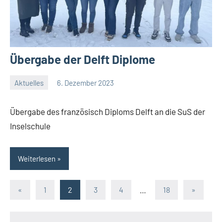
Übergabe der Delft Diplome
Aktuelles
6. Dezember 2023
Jenny.Fisser
Übergabe des französisch Diploms Delft an die SuS der
Inselschule
Weiterlesen
Seitennummerierung
Vorherige
Nächste
«
1
2
3
4
…
18
»
Beiträge
Beiträge
der