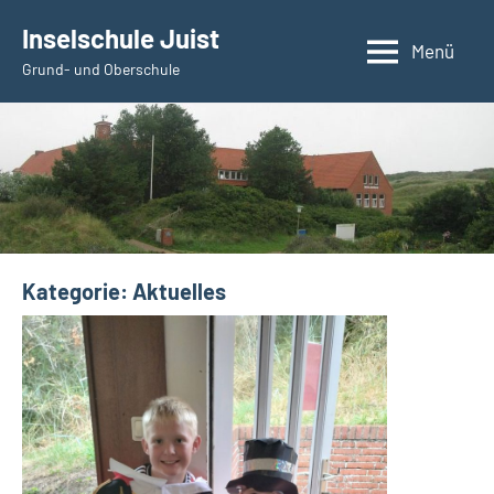
Zum
Inselschule Juist
Inhalt
Menü
Grund- und Oberschule
springen
Kategorie:
Aktuelles