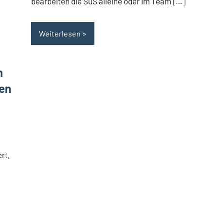
bearbeiten die SuS alleine oder im Team […]
Weiterlesen
h
ten
rt,