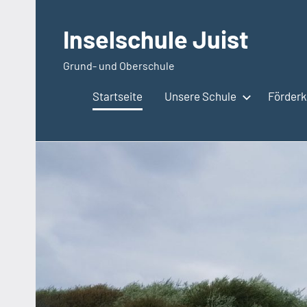
Zum
Inhalt
Inselschule Juist
springen
Grund- und Oberschule
Startseite
Unsere Schule
Förderkr