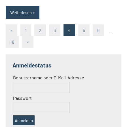
Weiterlesen
Seitennummerierung
Vorherige
«
1
2
3
4
5
6
…
Beiträge
der
Nächste
18
»
Beiträge
Beiträge
Anmeldestatus
Benutzername oder E-Mail-Adresse
Passwort